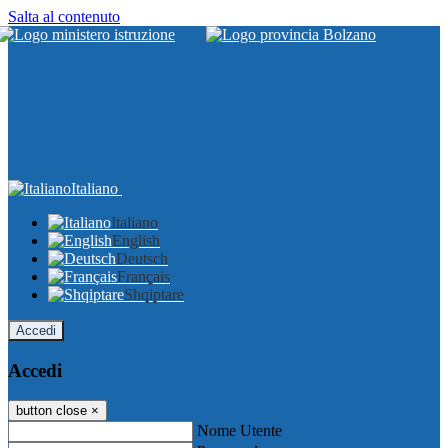
Salta al contenuto
Italiano
Italiano
English
Deutsch
Français
Shqiptare
Accedi
Accedi
button close
×
Nome Utente