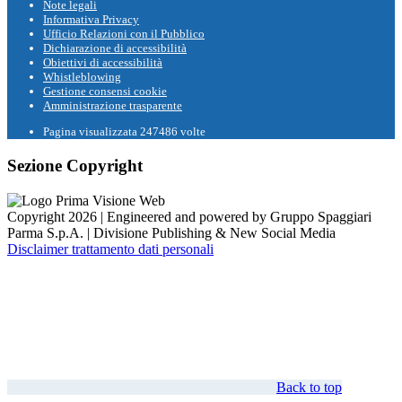
Note legali
Informativa Privacy
Ufficio Relazioni con il Pubblico
Dichiarazione di accessibilità
Obiettivi di accessibilità
Whistleblowing
Gestione consensi cookie
Amministrazione trasparente
Pagina visualizzata
247486
volte
Sezione Copyright
Copyright 2026 | Engineered and powered by Gruppo Spaggiari
Parma S.p.A. | Divisione Publishing & New Social Media
Disclaimer trattamento dati personali
Back to top