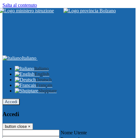
Salta al contenuto
Italiano
Italiano
English
Deutsch
Français
Shqiptare
Accedi
Accedi
button close
×
Nome Utente