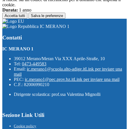
cookie.
Durata:
1 anno
Accetta tutti
Salva le preferenze
IC MERANO 1
Contatti
IC MERANO 1
39012 Merano/Meran Via XXX Aprile-Straße, 10
Tel:
0473-449583
Email:
ic.merano1@scuola.alto-adige.it
Link per inviare una
mail
PEC:
ic.merano1@pec.prov.bz.it
Link per inviare una mail
C.F.: 82006990210
Dirigente scolastica: prof.ssa Valentina Mignolli
Sezione Link Utili
Cookie policy