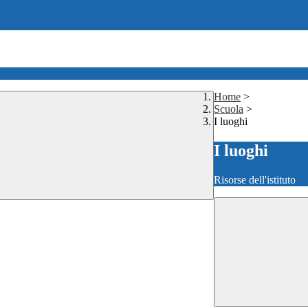
Home
>
Scuola
>
I luoghi
I luoghi
Risorse dell'istituto