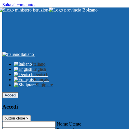
Salta al contenuto
Italiano
Italiano
English
Deutsch
Français
Shqiptare
Accedi
Accedi
button close
×
Nome Utente