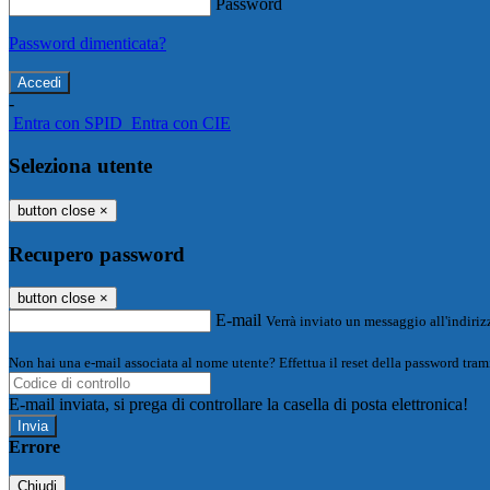
Password
Password dimenticata?
-
Entra con SPID
Entra con CIE
Seleziona utente
button close
×
Recupero password
button close
×
E-mail
Verrà inviato un messaggio all'indirizz
Non hai una e-mail associata al nome utente? Effettua il reset della password tram
E-mail inviata, si prega di controllare la casella di posta elettronica!
Errore
Chiudi