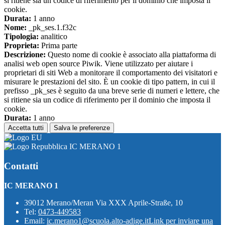
si ritiene sia un codice di riferimento per il dominio che imposta il
cookie.
Durata:
1 anno
Nome:
_pk_ses.1.f32c
Tipologia:
analitico
Proprieta:
Prima parte
Descrizione:
Questo nome di cookie è associato alla piattaforma di
analisi web open source Piwik. Viene utilizzato per aiutare i
proprietari di siti Web a monitorare il comportamento dei visitatori e
misurare le prestazioni del sito. È un cookie di tipo pattern, in cui il
prefisso _pk_ses è seguito da una breve serie di numeri e lettere, che
si ritiene sia un codice di riferimento per il dominio che imposta il
cookie.
Durata:
1 anno
Accetta tutti
Salva le preferenze
IC MERANO 1
Contatti
IC MERANO 1
39012 Merano/Meran Via XXX Aprile-Straße, 10
Tel:
0473-449583
Email:
ic.merano1@scuola.alto-adige.it
Link per inviare una