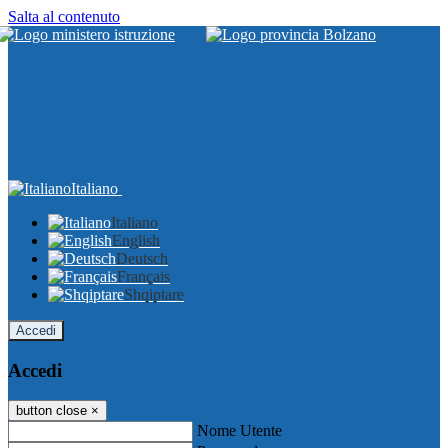
Salta al contenuto
Italiano
Italiano
English
Deutsch
Français
Shqiptare
Accedi
Accedi
button close
×
Nome Utente