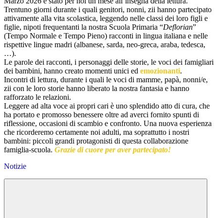
Marzo 2026 è stato per noi un mese all’insegna della lettura.
Trentuno giorni durante i quali genitori, nonni, zii hanno partecipato
attivamente alla vita scolastica, leggendo nelle classi dei loro figli e
figlie, nipoti frequentanti la nostra Scuola Primaria “
Deflorian
”
(Tempo Normale e Tempo Pieno) racconti in lingua italiana e nelle
rispettive lingue madri (albanese, sarda, neo-greca, araba, tedesca,
…).
Le parole dei racconti, i personaggi delle storie, le voci dei famigliari
dei bambini, hanno creato momenti unici ed
emozionanti
.
Incontri di lettura, durante i quali le voci di mamme, papà, nonni/e,
zii con le loro storie hanno liberato la nostra fantasia e hanno
rafforzato le relazioni.
Leggere ad alta voce ai propri cari è uno splendido atto di cura, che
ha portato e promosso benessere oltre ad averci fornito spunti di
riflessione, occasioni di scambio e confronto. Una nuova esperienza
che ricorderemo certamente noi adulti, ma soprattutto i nostri
bambini: piccoli grandi protagonisti di questa collaborazione
famiglia-scuola.
Grazie di cuore per aver partecipato!
Notizie