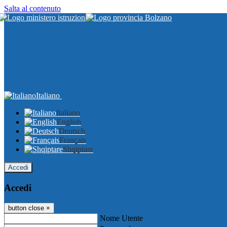
Salta al contenuto
Italiano
Italiano
English
Deutsch
Français
Shqiptare
Accedi
Accedi
button close
×
Nome Utente