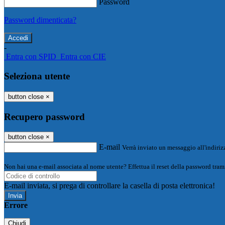
Password
Password dimenticata?
-
Entra con SPID
Entra con CIE
Seleziona utente
button close
×
Recupero password
button close
×
E-mail
Verrà inviato un messaggio all'indirizz
Non hai una e-mail associata al nome utente? Effettua il reset della password tram
E-mail inviata, si prega di controllare la casella di posta elettronica!
Errore
Chiudi