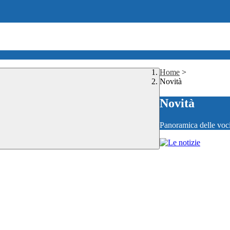
Home
>
Novità
Novità
Panoramica delle voc