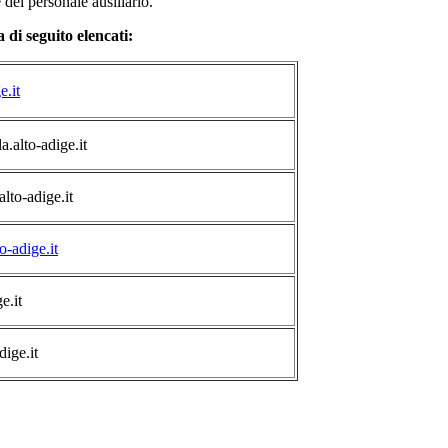
 del personale ausiliario.
a di seguito elencati:
e.it
a.alto-adige.it
lto-adige.it
-adige.it
e.it
ige.it