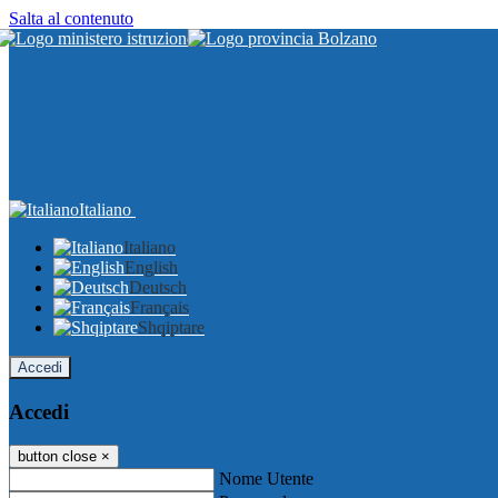
Salta al contenuto
Italiano
Italiano
English
Deutsch
Français
Shqiptare
Accedi
Accedi
button close
×
Nome Utente