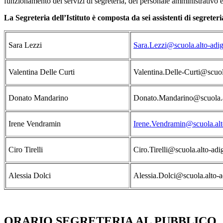
funzionamento dei servizi di segreteria, del personale amministrativo e
La Segreteria dell’Istituto è composta da sei assistenti di segreteri
Sara Lezzi
Sara.Lezzi@scuola.alto-adig
Valentina Delle Curti
Valentina.Delle-Curti@scuol
Donato Mandarino
Donato.Mandarino@scuola.a
Irene Vendramin
Irene.Vendramin@scuola.alto
Ciro Tirelli
Ciro.Tirelli@scuola.alto-adig
Alessia Dolci
Alessia.Dolci@scuola.alto-ad
ORARIO SEGRETERIA AL PUBBLICO