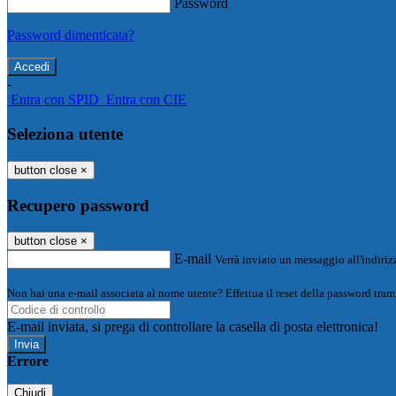
Password
Password dimenticata?
-
Entra con SPID
Entra con CIE
Seleziona utente
button close
×
Recupero password
button close
×
E-mail
Verrà inviato un messaggio all'indirizz
Non hai una e-mail associata al nome utente? Effettua il reset della password tram
E-mail inviata, si prega di controllare la casella di posta elettronica!
Errore
Chiudi