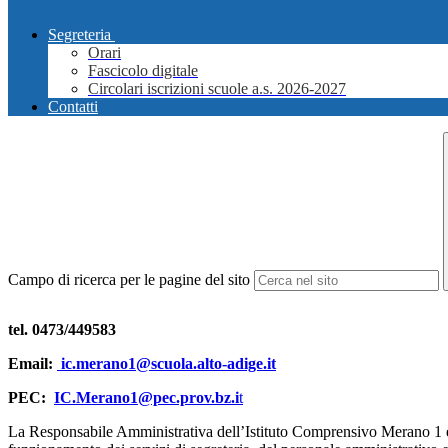
Segreteria
Orari
Fascicolo digitale
Circolari iscrizioni scuole a.s. 2026-2027
Contatti
Campo di ricerca per le pagine del sito
tel. 0473/449583
Email:
ic.merano1@scuola.alto-adige.it
PEC:
IC.Merano1@pec.prov.bz.i
t
La Responsabile Amministrativa dell’Istituto Comprensivo Merano 1 è 