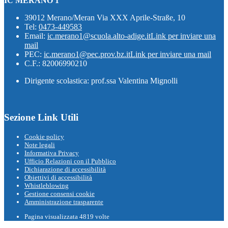
IC MERANO 1
39012 Merano/Meran Via XXX Aprile-Straße, 10
Tel:
0473-449583
Email:
ic.merano1@scuola.alto-adige.it
Link per inviare una
mail
PEC:
ic.merano1@pec.prov.bz.it
Link per inviare una mail
C.F.: 82006990210
Dirigente scolastica: prof.ssa Valentina Mignolli
Sezione Link Utili
Cookie policy
Note legali
Informativa Privacy
Ufficio Relazioni con il Pubblico
Dichiarazione di accessibilità
Obiettivi di accessibilità
Whistleblowing
Gestione consensi cookie
Amministrazione trasparente
Pagina visualizzata
4819
volte