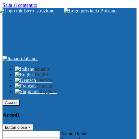
Salta al contenuto
Italiano
Italiano
English
Deutsch
Français
Shqiptare
Accedi
Accedi
button close
×
Nome Utente