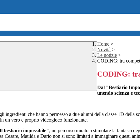
Home
>
Novità
>
Le notizie
>
CODING: tra competen
CODING: tra 
Dal "Bestiario Impos
unendo scienza e te
 gli ingredienti che hanno permesso a due alunni della classe 1D della s
 in un vero e proprio videogioco funzionante.
Il bestiario impossibile"
, un percorso mirato a stimolare la fantasia degl
 Cesare, Matilda e Dario non si sono limitati a immaginare questi animal