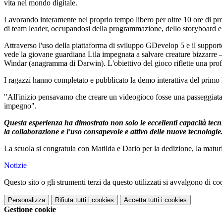
vita nel mondo digitale.
Lavorando interamente nel proprio tempo libero per oltre 10 ore di pro
di team leader, occupandosi della programmazione, dello storyboard e
Attraverso l'uso della piattaforma di sviluppo GDevelop 5 e il supporto d
vede la giovane guardiana Lila impegnata a salvare creature bizzarre
Windar (anagramma di Darwin). L'obiettivo del gioco riflette una profon
I ragazzi hanno completato e pubblicato la demo interattiva del primo l
"All'inizio pensavamo che creare un videogioco fosse una passeggiata
impegno".
Questa esperienza ha dimostrato non solo le eccellenti capacità te
la collaborazione e l'uso consapevole e attivo delle nuove tecnologie
La scuola si congratula con Matilda e Dario per la dedizione, la maturit
Notizie
Questo sito o gli strumenti terzi da questo utilizzati si avvalgono di coo
Personalizza
Rifiuta tutti
i cookies
Accetta tutti
i cookies
Gestione cookie