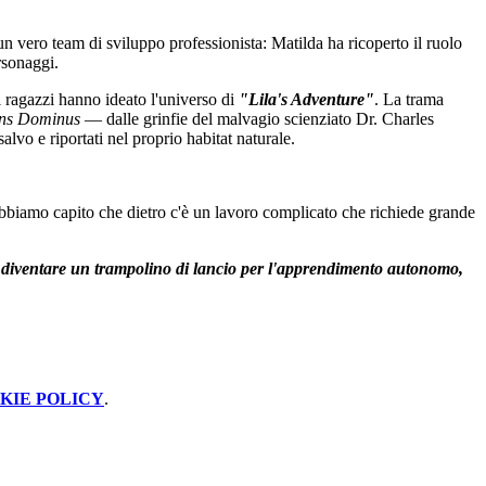
n vero team di sviluppo professionista: Matilda ha ricoperto il ruolo
rsonaggi.
i ragazzi hanno ideato l'universo di
"Lila's Adventure"
. La trama
ens Dominus
— dalle grinfie del malvagio scienziato Dr. Charles
lvo e riportati nel proprio habitat naturale.
biamo capito che dietro c'è un lavoro complicato che richiede grande
a diventare un trampolino di lancio per l'apprendimento autonomo,
KIE POLICY
.