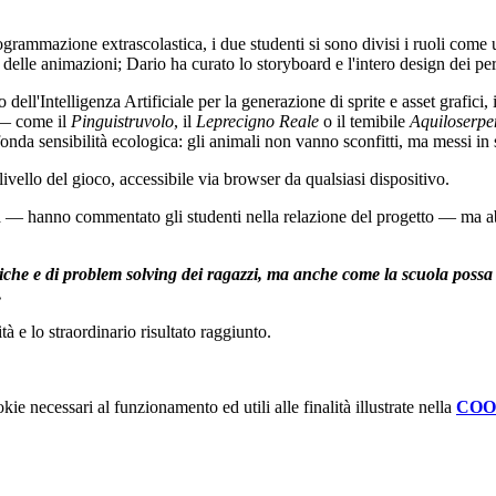
grammazione extrascolastica, i due studenti si sono divisi i ruoli come u
 delle animazioni; Dario
ha curato lo storyboard e l'intero design dei pe
ell'Intelligenza Artificiale per la generazione di sprite e asset grafici, 
 — come il
Pinguistruvolo
, il
Leprecigno Reale
o il temibile
Aquiloserp
da sensibilità ecologica: gli animali non vanno sconfitti, ma messi in sa
ivello del gioco, accessibile via browser da qualsiasi dispositivo.
 — hanno commentato gli studenti nella relazione del progetto — ma ab
cniche e di problem solving dei ragazzi, ma anche come la scuola poss
.
à e lo straordinario risultato raggiunto.
kie necessari al funzionamento ed utili alle finalità illustrate nella
COO