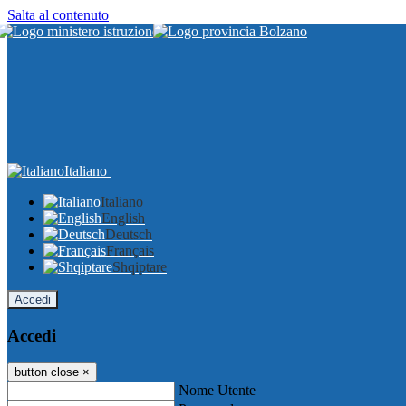
Salta al contenuto
Italiano
Italiano
English
Deutsch
Français
Shqiptare
Accedi
Accedi
button close
×
Nome Utente