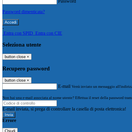
Password
Password dimenticata?
-
Entra con SPID
Entra con CIE
Seleziona utente
button close
×
Recupero password
button close
×
E-mail
Verrà inviato un messaggio all'indirizz
Non hai una e-mail associata al nome utente? Effettua il reset della password tram
E-mail inviata, si prega di controllare la casella di posta elettronica!
Errore
Chiudi