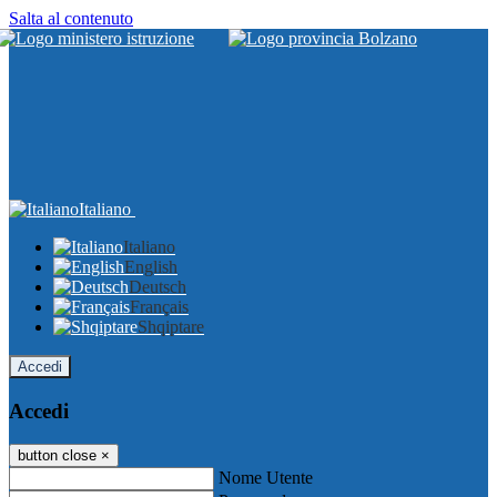
Salta al contenuto
Italiano
Italiano
English
Deutsch
Français
Shqiptare
Accedi
Accedi
button close
×
Nome Utente