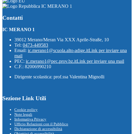
IC MERANO 1
Contatti
IC MERANO 1
39012 Merano/Meran Via XXX Aprile-Straße, 10
Tel:
0473-449583
Email:
ic.merano1@scuola.alto-adige.it
Link per inviare una
mail
PEC:
ic.merano1@pec.prov.bz.it
Link per inviare una mail
C.F.: 82006990210
Dirigente scolastica: prof.ssa Valentina Mignolli
Sezione Link Utili
Cookie policy
Note legali
Informativa Privacy
Ufficio Relazioni con il Pubblico
Dichiarazione di accessibilità
Obiettivi di accessibilità