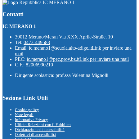
IC MERANO 1
Contatti
IC MERANO 1
39012 Merano/Meran Via XXX Aprile-Straße, 10
Tel:
0473-449583
Email:
ic.merano1@scuola.alto-adige.it
Link per inviare una
mail
PEC:
ic.merano1@pec.prov.bz.it
Link per inviare una mail
C.F.: 82006990210
Dirigente scolastica: prof.ssa Valentina Mignolli
Sezione Link Utili
Cookie policy
Note legali
Informativa Privacy
Ufficio Relazioni con il Pubblico
Dichiarazione di accessibilità
Obiettivi di accessibilità