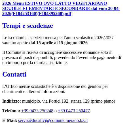
2026 Menu ESTIVO OVO-LATTO-VEGETARIANO
SCUOLE ELEMENTARI E SECONDARIE dal-vom 20-04-
2026(F104253160)(F104395260).pdf
Tempi e scadenze
Le iscrizioni al servizio mensa per l'anno scolastico 2026/2027
saranno aperte
dal 15 aprile al 15 giugno 2026
.
Il Comune si riserva di accogliere successive domande solo in
presenza di posti disponibili, prevedendo l’eventuale pagamento di
un importo per la ritardata iscrizione.
Contatti
L'Uffico mense scolastiche è a disposizione dei genitori per
chiarimenti e ulteriori informazioni.
Indirizzo:
municipio, via Portici 192, stanza 129 (primo piano)
Telefono:
+39 0473 250248
o
+39 0473 250477
E-Mail:
servizieducativi@comune.merano.bz.it