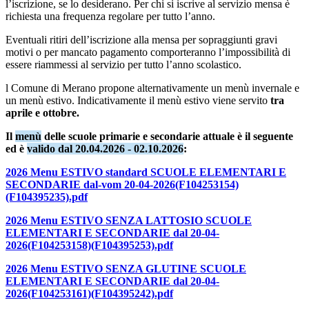
l’iscrizione, se lo desiderano. Per chi si iscrive al servizio mensa è
richiesta una frequenza regolare per tutto l’anno.
Eventuali ritiri dell’iscrizione alla mensa per sopraggiunti gravi
motivi o per mancato pagamento comporteranno l’impossibilità di
essere riammessi al servizio per tutto l’anno scolastico.
l Comune di Merano propone alternativamente un menù invernale e
un menù estivo. Indicativamente il menù estivo viene servito
tra
aprile e ottobre.
Il
menù
delle scuole primarie e secondarie attuale è il seguente
ed è
valido dal
20.04.2026 - 02.10.2026
:
2026 Menu ESTIVO standard SCUOLE ELEMENTARI E
SECONDARIE dal-vom 20-04-2026(F104253154)
(F104395235).pdf
2026 Menu ESTIVO SENZA LATTOSIO SCUOLE
ELEMENTARI E SECONDARIE dal 20-04-
2026(F104253158)(F104395253).pdf
2026 Menu ESTIVO SENZA GLUTINE SCUOLE
ELEMENTARI E SECONDARIE dal 20-04-
2026(F104253161)(F104395242).pdf