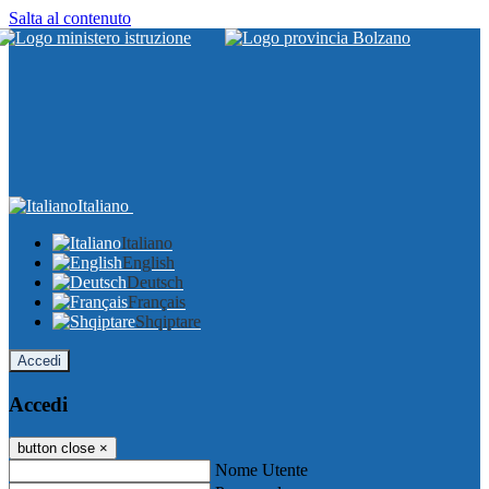
Salta al contenuto
Italiano
Italiano
English
Deutsch
Français
Shqiptare
Accedi
Accedi
button close
×
Nome Utente