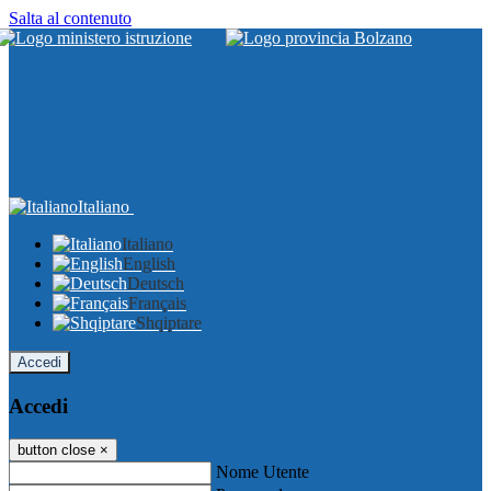
Salta al contenuto
Italiano
Italiano
English
Deutsch
Français
Shqiptare
Accedi
Accedi
button close
×
Nome Utente