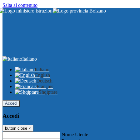
Salta al contenuto
Italiano
Italiano
English
Deutsch
Français
Shqiptare
Accedi
Accedi
button close
×
Nome Utente