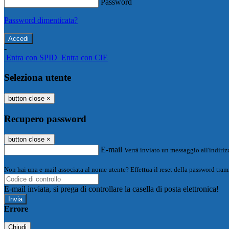
Password
Password dimenticata?
-
Entra con SPID
Entra con CIE
Seleziona utente
button close
×
Recupero password
button close
×
E-mail
Verrà inviato un messaggio all'indirizz
Non hai una e-mail associata al nome utente? Effettua il reset della password tram
E-mail inviata, si prega di controllare la casella di posta elettronica!
Errore
Chiudi