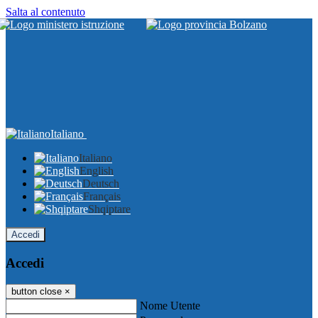
Salta al contenuto
Italiano
Italiano
English
Deutsch
Français
Shqiptare
Accedi
Accedi
button close
×
Nome Utente