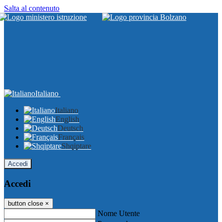
Salta al contenuto
Italiano
Italiano
English
Deutsch
Français
Shqiptare
Accedi
Accedi
button close
×
Nome Utente