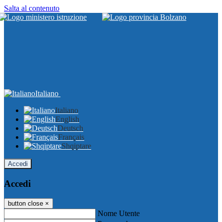
Salta al contenuto
Italiano
Italiano
English
Deutsch
Français
Shqiptare
Accedi
Accedi
button close
×
Nome Utente