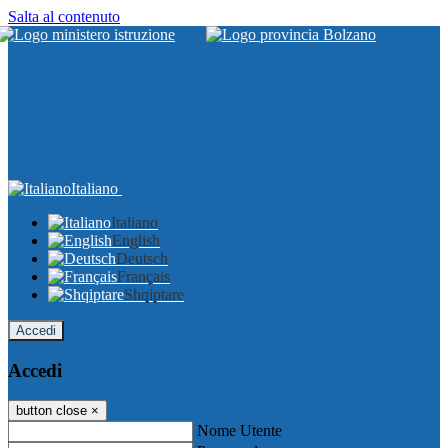
Salta al contenuto
Italiano
Italiano
English
Deutsch
Français
Shqiptare
Accedi
Accedi
button close
×
Nome Utente