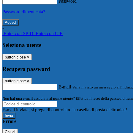
Password
Password dimenticata?
-
Entra con SPID
Entra con CIE
Seleziona utente
button close
×
Recupero password
button close
×
E-mail
Verrà inviato un messaggio all'indirizz
Non hai una e-mail associata al nome utente? Effettua il reset della password tram
E-mail inviata, si prega di controllare la casella di posta elettronica!
Errore
Chiudi