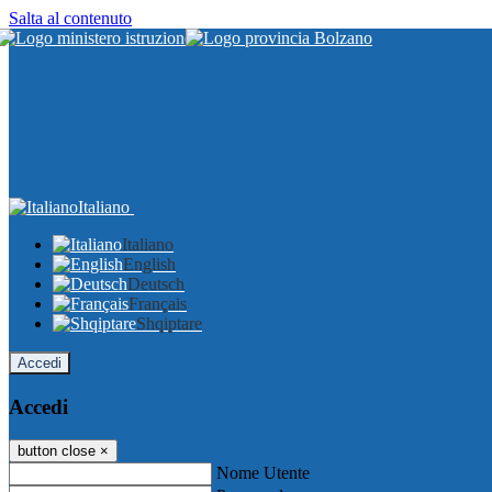
Salta al contenuto
Italiano
Italiano
English
Deutsch
Français
Shqiptare
Accedi
Accedi
button close
×
Nome Utente