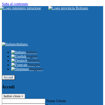
Salta al contenuto
Italiano
Italiano
English
Deutsch
Français
Shqiptare
Accedi
Accedi
button close
×
Nome Utente