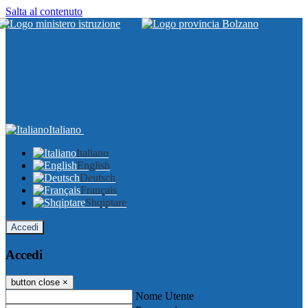
Salta al contenuto
Italiano
Italiano
English
Deutsch
Français
Shqiptare
Accedi
Accedi
button close
×
Nome Utente