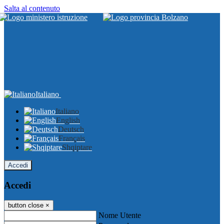
Salta al contenuto
Italiano
Italiano
English
Deutsch
Français
Shqiptare
Accedi
Accedi
button close
×
Nome Utente