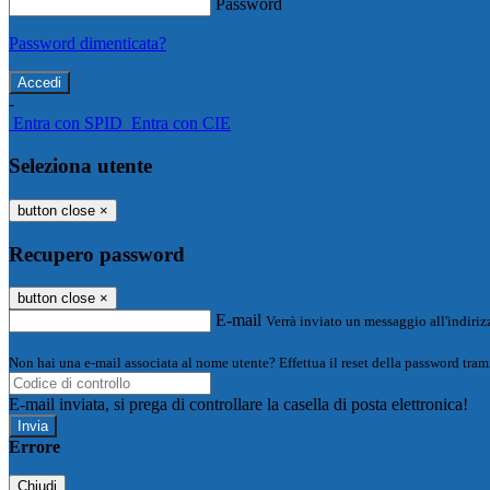
Password
Password dimenticata?
-
Entra con SPID
Entra con CIE
Seleziona utente
button close
×
Recupero password
button close
×
E-mail
Verrà inviato un messaggio all'indirizz
Non hai una e-mail associata al nome utente? Effettua il reset della password tram
E-mail inviata, si prega di controllare la casella di posta elettronica!
Errore
Chiudi