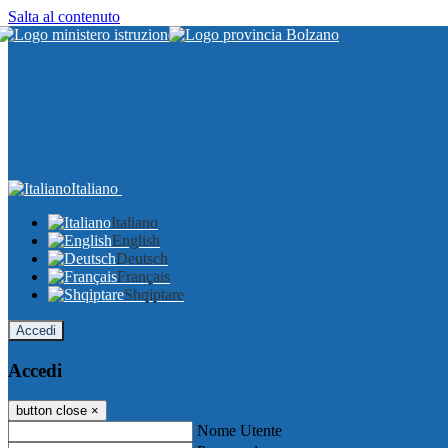
Salta al contenuto
Italiano
Italiano
English
Deutsch
Français
Shqiptare
Accedi
Accedi
button close
×
Nome Utente