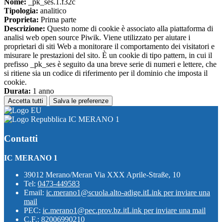
Nome:
_pk_ses.1.f32c
Tipologia:
analitico
Proprieta:
Prima parte
Descrizione:
Questo nome di cookie è associato alla piattaforma di
analisi web open source Piwik. Viene utilizzato per aiutare i
proprietari di siti Web a monitorare il comportamento dei visitatori e
misurare le prestazioni del sito. È un cookie di tipo pattern, in cui il
prefisso _pk_ses è seguito da una breve serie di numeri e lettere, che
si ritiene sia un codice di riferimento per il dominio che imposta il
cookie.
Durata:
1 anno
Accetta tutti
Salva le preferenze
IC MERANO 1
Contatti
IC MERANO 1
39012 Merano/Meran Via XXX Aprile-Straße, 10
Tel:
0473-449583
Email:
ic.merano1@scuola.alto-adige.it
Link per inviare una
mail
PEC:
ic.merano1@pec.prov.bz.it
Link per inviare una mail
C.F.: 82006990210