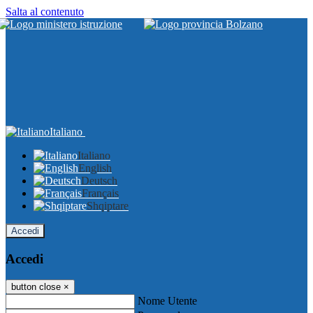
Salta al contenuto
Italiano
Italiano
English
Deutsch
Français
Shqiptare
Accedi
Accedi
button close
×
Nome Utente