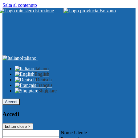
Salta al contenuto
Italiano
Italiano
English
Deutsch
Français
Shqiptare
Accedi
Accedi
button close
×
Nome Utente