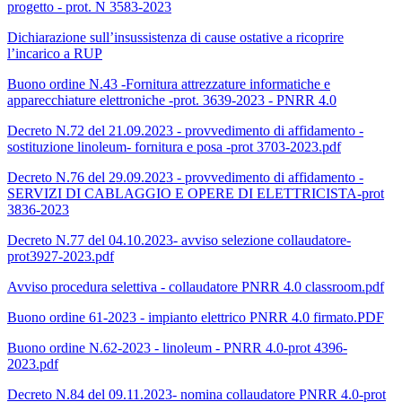
progetto - prot. N 3583-2023
Dichiarazione sull’insussistenza di cause ostative a ricoprire
l’incarico a RUP
Buono ordine N.43 -Fornitura attrezzature informatiche e
apparecchiature elettroniche -prot. 3639-2023 - PNRR 4.0
Decreto N.72 del 21.09.2023 - provvedimento di affidamento -
sostituzione linoleum- fornitura e posa -prot 3703-2023.pdf
Decreto N.76 del 29.09.2023 - provvedimento di affidamento -
SERVIZI DI CABLAGGIO E OPERE DI ELETTRICISTA-prot
3836-2023
Decreto N.77 del 04.10.2023- avviso selezione collaudatore-
prot3927-2023.pdf
Avviso procedura selettiva - collaudatore PNRR 4.0 classroom.pdf
Buono ordine 61-2023 - impianto elettrico PNRR 4.0 firmato.PDF
Buono ordine N.62-2023 - linoleum - PNRR 4.0-prot 4396-
2023.pdf
Decreto N.84 del 09.11.2023- nomina collaudatore PNRR 4.0-prot