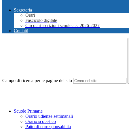
Segreteria
Orari
Fascicolo digitale
Circolari iscrizioni scuole a.s. 2026-2027
Contatti
Campo di ricerca per le pagine del sito
Scuole Primarie
Orario udienze settimanali
Orario scolastico
Patto di corresponsabilità