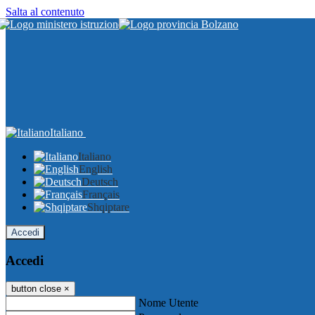
Salta al contenuto
Italiano
Italiano
English
Deutsch
Français
Shqiptare
Accedi
Accedi
button close
×
Nome Utente