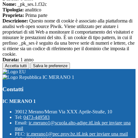
Nome:
_pk_ses.1.f32c
Tipologia:
analitico
Proprieta:
Prima parte
Descrizione:
Questo nome di cookie è associato alla piattaforma di
analisi web open source Piwik. Viene utilizzato per aiutare i
proprietari di siti Web a monitorare il comportamento dei visitatori e
misurare le prestazioni del sito. È un cookie di tipo pattern, in cui il
prefisso _pk_ses è seguito da una breve serie di numeri e lettere, che
si ritiene sia un codice di riferimento per il dominio che imposta il
cookie.
Durata:
1 anno
Accetta tutti
Salva le preferenze
IC MERANO 1
Contatti
IC MERANO 1
39012 Merano/Meran Via XXX Aprile-Straße, 10
Tel:
0473-449583
Email:
ic.merano1@scuola.alto-adige.it
Link per inviare una
mail
PEC:
ic.merano1@pec.prov.bz.it
Link per inviare una mail