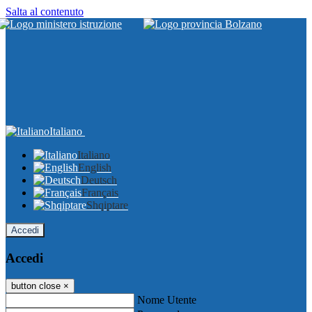
Salta al contenuto
Italiano
Italiano
English
Deutsch
Français
Shqiptare
Accedi
Accedi
button close
×
Nome Utente