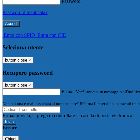
Password
Password dimenticata?
-
Entra con SPID
Entra con CIE
Seleziona utente
button close
×
Recupero password
button close
×
E-mail
Verrà inviato un messaggio all'indirizz
Non hai una e-mail associata al nome utente? Effettua il reset della password tram
E-mail inviata, si prega di controllare la casella di posta elettronica!
Errore
Chiudi