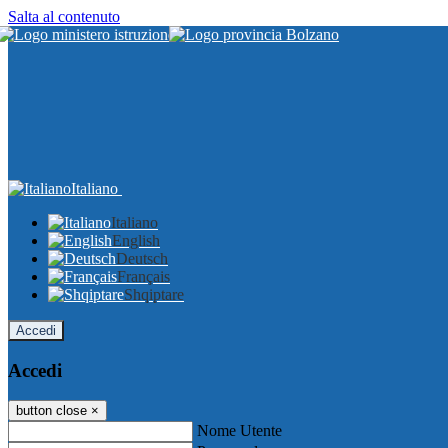
Salta al contenuto
Italiano
Italiano
English
Deutsch
Français
Shqiptare
Accedi
Accedi
button close
×
Nome Utente