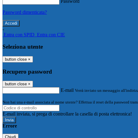
Password
Password dimenticata?
-
Entra con SPID
Entra con CIE
Seleziona utente
button close
×
Recupero password
button close
×
E-mail
Verrà inviato un messaggio all'indirizz
Non hai una e-mail associata al nome utente? Effettua il reset della password tram
E-mail inviata, si prega di controllare la casella di posta elettronica!
Errore
Chiudi