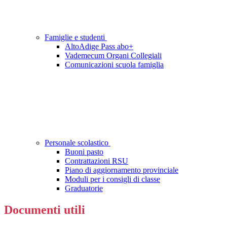
Famiglie e studenti
AltoAdige Pass abo+
Vademecum Organi Collegiali
Comunicazioni scuola famiglia
Personale scolastico
Buoni pasto
Contrattazioni RSU
Piano di aggiornamento provinciale
Moduli per i consigli di classe
Graduatorie
Documenti utili