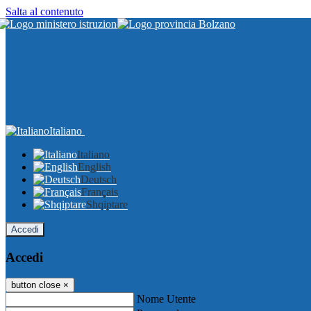
Salta al contenuto
Italiano
Italiano
English
Deutsch
Français
Shqiptare
Accedi
Accedi
button close
×
Nome Utente