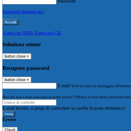
Password
Password dimenticata?
-
Entra con SPID
Entra con CIE
Seleziona utente
button close
×
Recupero password
button close
×
E-mail
Verrà inviato un messaggio all'indirizz
Non hai una e-mail associata al nome utente? Effettua il reset della password tram
E-mail inviata, si prega di controllare la casella di posta elettronica!
Errore
Chiudi