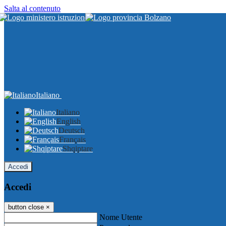
Salta al contenuto
Italiano
Italiano
English
Deutsch
Français
Shqiptare
Accedi
Accedi
button close
×
Nome Utente