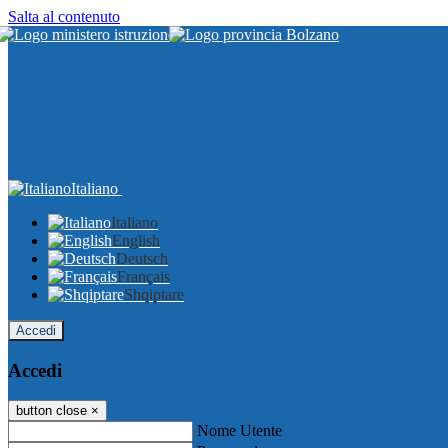
Salta al contenuto
Italiano
Italiano
English
Deutsch
Français
Shqiptare
Accedi
Accedi
button close
×
Nome Utente