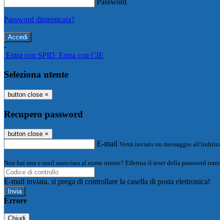
Password
Password dimenticata?
-
Entra con SPID
Entra con CIE
Seleziona utente
button close
×
Recupero password
button close
×
E-mail
Verrà inviato un messaggio all'indirizz
Non hai una e-mail associata al nome utente? Effettua il reset della password tram
E-mail inviata, si prega di controllare la casella di posta elettronica!
Errore
Chiudi