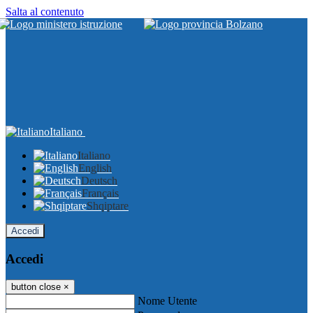
Salta al contenuto
Italiano
Italiano
English
Deutsch
Français
Shqiptare
Accedi
Accedi
button close
×
Nome Utente