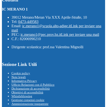
IC MERANO 1
39012 Merano/Meran Via XXX Aprile-Straße, 10
Tel:
0473-449583
Email:
ic.merano1@scuola.alto-adige.it
Link per inviare una
mail
PEC:
ic.merano1@pec.prov.bz.it
Link per inviare una mail
C.F.: 82006990210
Dirigente scolastica: prof.ssa Valentina Mignolli
Sezione Link Utili
Cookie policy
Note legali
Informativa Privacy
Ufficio Relazioni con il Pubblico
Dichiarazione di accessibilità
Obiettivi di accessibilità
Whistleblowing
Gestione consensi cookie
Amministrazione trasparente