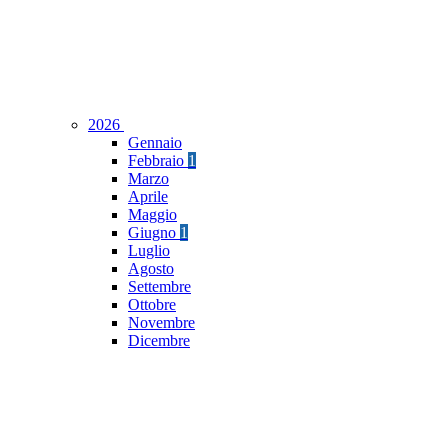
2026
Gennaio
Febbraio
1
Marzo
Aprile
Maggio
Giugno
1
Luglio
Agosto
Settembre
Ottobre
Novembre
Dicembre