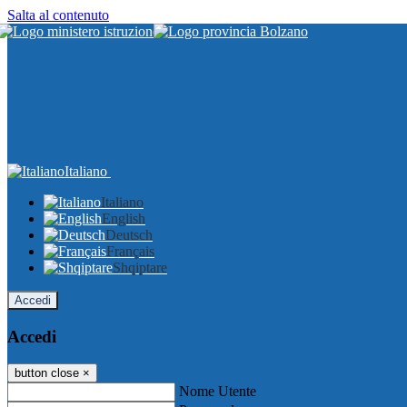
Salta al contenuto
Italiano
Italiano
English
Deutsch
Français
Shqiptare
Accedi
Accedi
button close
×
Nome Utente