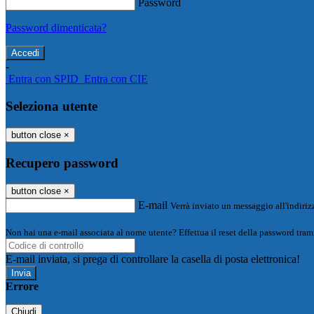
Password
Password dimenticata?
-
Entra con SPID
Entra con CIE
Seleziona utente
button close
×
Recupero password
button close
×
E-mail
Verrà inviato un messaggio all'indirizz
Non hai una e-mail associata al nome utente? Effettua il reset della password tram
E-mail inviata, si prega di controllare la casella di posta elettronica!
Errore
Chiudi