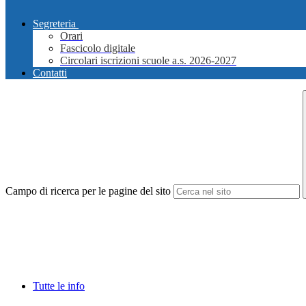
Segreteria
Orari
Fascicolo digitale
Circolari iscrizioni scuole a.s. 2026-2027
Contatti
Campo di ricerca per le pagine del sito
Tutte le info