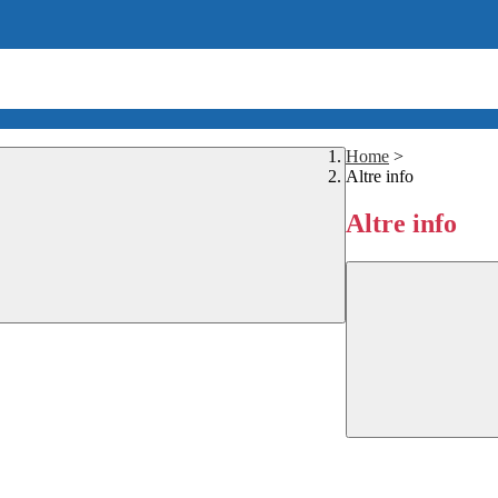
Home
>
Altre info
Altre info