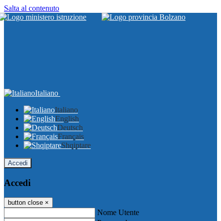
Salta al contenuto
Italiano
Italiano
English
Deutsch
Français
Shqiptare
Accedi
Accedi
button close
×
Nome Utente