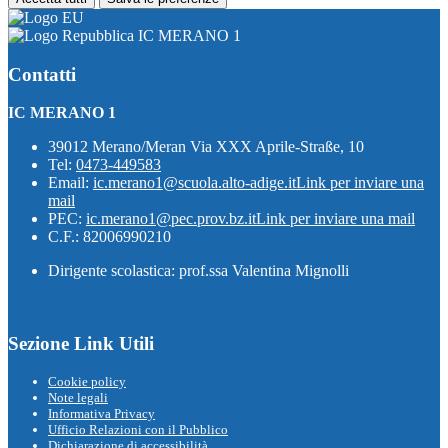
IC MERANO 1
Contatti
IC MERANO 1
39012 Merano/Meran Via XXX Aprile-Straße, 10
Tel:
0473-449583
Email:
ic.merano1@scuola.alto-adige.it
Link per inviare una
mail
PEC:
ic.merano1@pec.prov.bz.it
Link per inviare una mail
C.F.: 82006990210
Dirigente scolastica: prof.ssa Valentina Mignolli
Sezione Link Utili
Cookie policy
Note legali
Informativa Privacy
Ufficio Relazioni con il Pubblico
Dichiarazione di accessibilità