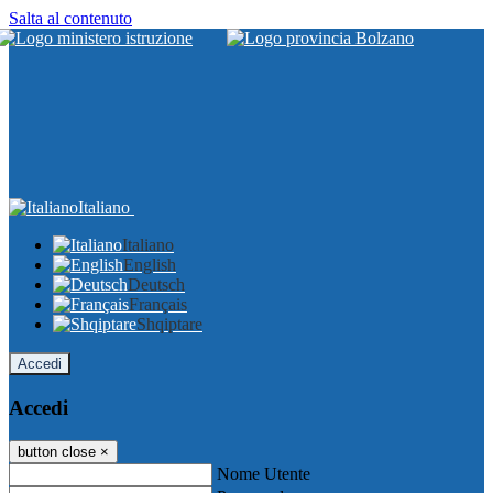
Salta al contenuto
Italiano
Italiano
English
Deutsch
Français
Shqiptare
Accedi
Accedi
button close
×
Nome Utente