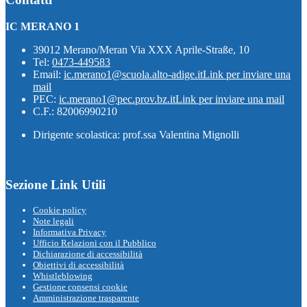
IC MERANO 1
39012 Merano/Meran Via XXX Aprile-Straße, 10
Tel:
0473-449583
Email:
ic.merano1@scuola.alto-adige.it
Link per inviare una
mail
PEC:
ic.merano1@pec.prov.bz.it
Link per inviare una mail
C.F.: 82006990210
Dirigente scolastica: prof.ssa Valentina Mignolli
Sezione Link Utili
Cookie policy
Note legali
Informativa Privacy
Ufficio Relazioni con il Pubblico
Dichiarazione di accessibilità
Obiettivi di accessibilità
Whistleblowing
Gestione consensi cookie
Amministrazione trasparente