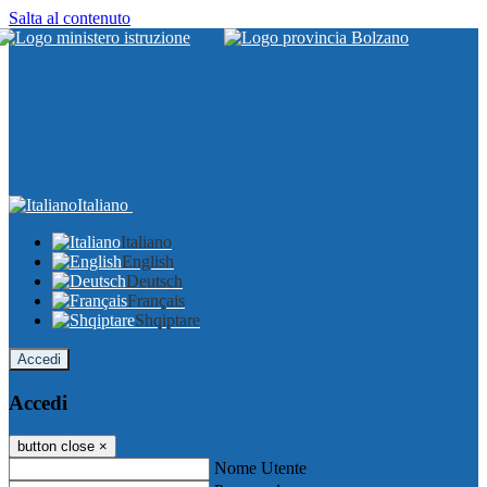
Salta al contenuto
Italiano
Italiano
English
Deutsch
Français
Shqiptare
Accedi
Accedi
button close
×
Nome Utente