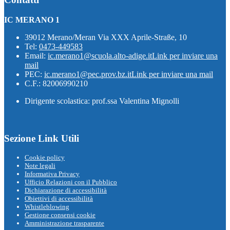
IC MERANO 1
39012 Merano/Meran Via XXX Aprile-Straße, 10
Tel:
0473-449583
Email:
ic.merano1@scuola.alto-adige.it
Link per inviare una
mail
PEC:
ic.merano1@pec.prov.bz.it
Link per inviare una mail
C.F.: 82006990210
Dirigente scolastica: prof.ssa Valentina Mignolli
Sezione Link Utili
Cookie policy
Note legali
Informativa Privacy
Ufficio Relazioni con il Pubblico
Dichiarazione di accessibilità
Obiettivi di accessibilità
Whistleblowing
Gestione consensi cookie
Amministrazione trasparente